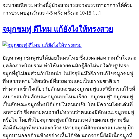
จะหายสนิท ระหว่างนี้ผู้ป่วยสามารถช่วยบรรเทาอาการได้ด้วย
การประคบอุ่นวันละ 4-5 ครั้ง ครั้งละ 10-15 […]
จมูกชมพู่ ดีไหม แก้ยังไงให้ทรงสวย
ปัญหาจมูกชมพู่พบได้บ่อยในคนไทย ซึ่งส่งผลต่อความมั่นใจและ
บุคลิกภาพโดยรวม ทำให้หลายคนมักรู้สึกไม่พอใจกับรูปทรง
จมูกที่ดูไม่สมส่วนกับใบหน้า ในปัจจุบันมีวิธีการแก้ไขจมูกชมพู่
ที่หลากหลาย ได้ผลลัพธ์ที่สวยงามและเป็นธรรมชาติ มา
ทำความเข้าใจเกี่ยวกับลักษณะของจมูกชมพู่และวิธีการแก้ไขที่
เหมาะสมกัน ลักษณะจมูกแบบไหน เรียก “จมูกชมพู่“ จมูกชมพู่
เป็นลักษณะจมูกที่พบได้บ่อยในคนเอเชีย โดยมีความโดดเด่นที่
เฉพาะตัว ซึ่งหลายคนอาจไม่ทราบว่าตนเองมีลักษณะจมูกชมพู่
หรือไม่ โดยทั่วไปจมูกชมพู่จะมีลักษณะคล้ายผลชมพู่ตามชื่อ
คือมีสันจมูกที่หนาและกว้าง ปลายจมูกมีลักษณะกลมและทู่ ปีก
จมูกบานออกด้านข้างอย่างเห็นได้ชัด นอกจากนี้ยังมีเนื้อจมูกที่