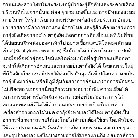
ตาบนและล่าง โดยในระยะแรกผู้ป่วยจะรู้สึกคันและระคายเคือง
บริเวณที่เป็น จากนั้นจะค่อย ๆ บวมแดงขึ้นและอาจมีหนองสะสม
ภายใน ทำให้รู้สึกเจ็บเวลากะพริบตาหรือสัมผัสบริเวณที่อักเสบ
บางรายอาจมีอาการตาแดง น้ำตาไหล และรู้สึกเคืองตาร่วมด้วย
ตากุ้งยิงเกิดจากอะไร ตากุ้งยิงเกิดจากการติดเชื้อแบคทีเรียที่พบ
ได้บ่อยบนผิวหนังของคนทั่วไป อย่างเชื้อสแตปฟิโลคอคคัส ออ
เรียส (Staphylococcus aureus) ซึ่งมักจะไม่ก่อโรคในสภาวะปกติ
แต่เมื่อเชื้อเข้าสู่ต่อมไขมันหรือต่อมเหงื่อที่อยู่บริเวณเปลือกตา
จะทำให้เกิดการอักเสบและกลายเป็นตากุ้งยิงได้ โดยเฉพาะในผู้
ที่มีปัจจัยเสี่ยง เช่น มีประวัติต่อมไขมันอุดตันที่เปลือกตา เคยเป็น
ตากุ้งยิงมาก่อน หรือมีภูมิคุ้มกันร่างกายอ่อนแอจากการพักผ่อน
ไม่เพียงพอ นอกจากนี้พฤติกรรมบางอย่างก็เพิ่มความเสี่ยงได้
เช่น การขยี้ตาหรือสัมผัสดวงตาด้วยมือที่ไม่สะอาด การใส่
คอนแทคเลนส์ที่ไม่ได้ทำความสะอาดอย่างดี หรือการล้าง
เครื่องสำอางออกไม่หมด ตากุ้งยิงหายเองได้ไหม ตากุ้งยิงเป็น
อาการที่สามารถหายได้เองโดยไม่จำเป็นต้องใช้ยา โดยทั่วไปจะ
ใช้เวลาประมาณ 4-5 วันหลังจากเกิดอาการ หนองจะค่อย ๆ แตก
และยุบตัวลงเอง แต่ในบางรายอาจใช้เวลานานถึง 2 สัปดาห์กว่า