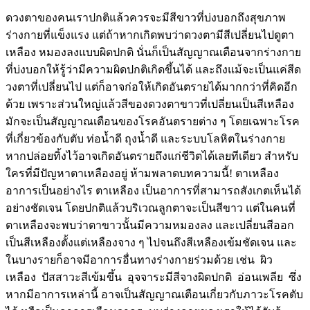
ดวงตาของคนเราปกติแล้วควรจะมีสีขาวที่บ่งบอกถึงสุขภาพ
ร่างกายที่แข็งแรง แต่ถ้าหากเกิดพบว่าดวงตามีสีเปลี่ยนไปดูตา
เหลือง หมองลงแบบผิดปกติ นั่นก็เป็นสัญญาณเตือนจากร่างกาย
ที่บ่งบอกให้รู้ว่ามีความผิดปกติเกิดขึ้นได้ และถึงแม้จะเป็นแค่สีด
วงตาที่เปลี่ยนไป แต่ก็อาจก่อให้เกิดอันตรายได้มากกว่าที่คิดอีก
ด้วย เพราะส่วนใหญ่แล้วสีของดวงตาขาวที่เปลี่ยนเป็นสีเหลือง
มักจะเป็นสัญญาณเตือนของโรคอันตรายต่าง ๆ โดยเฉพาะโรค
ที่เกี่ยวข้องกับตับ ท่อน้ำดี ถุงน้ำดี และระบบโลหิตในร่างกาย
หากปล่อยทิ้งไว้อาจเกิดอันตรายถึงแก่ชีวิตได้เลยทีเดียว สำหรับ
ใครที่มีปัญหาตาเหลืองอยู่ ห้ามพลาดบทความนี้! ตาเหลือง
อาการเป็นอย่างไร ตาเหลือง เป็นอาการที่สามารถสังเกตเห็นได้
อย่างชัดเจน โดยปกติแล้วบริเวณลูกตาจะเป็นสีขาว แต่ในคนที่
ตาเหลืองจะพบว่าตาขาวนั้นมีความหมองลง และเปลี่ยนสีออก
เป็นสีเหลืองตั้งแต่เหลืองจาง ๆ ไปจนถึงสีเหลืองเข้มชัดเจน และ
ในบางรายก็อาจมีอาการอื่นทางร่างกายร่วมด้วย เช่น ผิว
เหลือง ปัสสาวะสีเข้มขึ้น อุจจาระมีสีจางผิดปกติ อ่อนเพลีย ซึ่ง
หากมีอาการเหล่านี้ อาจเป็นสัญญาณเตือนเกี่ยวกับภาวะโรคตับ