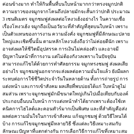
ค่อนข้างมาก ทำให้กินพื้นที่บนใบหน้ามากกว่าทรงจมูกปกติ
ความยาวของจมูกจากโคนถึงปลายมักจะสั้นกว่าปกติ ประมาณ
3 เซนติเมตร จมูกชมพู่ส่งผลต่อโหงวเฮ้งอย่างไร ในความเชื่อ
เรื่องโหงวเฮ้ง จมูกถือเป็นอวัยวะที่สำคัญที่สุดบนใบหน้า เพราะ
เป็นตัวแทนของการงาน ความมั่งคั่ง จมูกชมพู่ที่มีลักษณะปลาย
ใหญ่และเชิดขึ้นนั้น ตามหลักโหงวเฮ้งถือว่าไม่ค่อยดีนัก เพราะ
อาจส่งผลให้ชีวิตมีอุปสรรค การเงินไม่คล่องตัว และอาจมี
ปัญหาในหน้าที่การงาน แต่ไม่ต้องกังวลเพราะในปัจจุบัน
สามารถแก้ไขได้ด้วยการทำศัลยกรรม จมูกทรงชมพู่ ส่งผลเสีย
อย่างไร จมูกชมพู่นอกจากจะส่งผลต่อความมั่นใจแล้ว ยังมีผลก
ระทบต่อการใช้ชีวิตประจำวันในหลายด้าน ทั้งการถ่ายรูป การ
แต่งหน้า และการเข้าสังคม ผลเสียที่พบบ่อยได้แก่ ใบหน้าดูไม่
สมส่วน เพราะจมูกชมพู่มักมีขนาดใหญ่เกินไปเมื่อเทียบกับองค์
ประกอบอื่นบนใบหน้า การแต่งหน้าทำได้ยากเพราะต้องใช้เท
คนิคการไฮไลต์และคอนทัวร์มากเป็นพิเศษ และที่สำคัญคือส่ง
ผลต่อความมั่นใจในการเข้าสังคม แก้จมูกชมพู่ ด้วยวิธีไหนได้
บ้าง การแก้ไขจมูกชมพู่มีหลายวิธี ซึ่งแต่ละวิธีเหมาะสมกับ
ลักษณะปัญหาที่แตกต่างกัน การเลือกวิธีการแก้ไขที่เหมาะสม