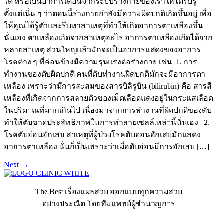
ได้ หรือเป็นอาการเตือนจากระบบร่างกายของเราให้ได้รับรู้
ตั้งแต่เนิ่น ๆ ว่าตอนนี้ร่างกายกำลังมีความผิดปกติเกิดขึ้นอยู่ เพื่อ
ให้คุณได้รู้ตัวและรีบหาสาเหตุที่ทำให้เกิดอาการตาเหลืองขึ้น
นั่นเอง ตาเหลืองเกิดจากสาเหตุอะไร อาการตาเหลืองเกิดได้จาก
หลายสาเหตุ ส่วนใหญ่แล้วมักจะเป็นอาการแสดงของอาการ
โรคต่าง ๆ ที่ค่อนข้างมีความรุนแรงต่อร่างกาย เช่น 1. การ
ทำงานของตับผิดปกติ คนที่ตับทำงานผิดปกติมักจะมีอาการตา
เหลือง เพราะว่ามีการสะสมของสารบิลิรูบิน (bilirubin) คือ สารสี
เหลืองที่เกิดจากการสลายตัวของเม็ดเลือดแดงอยู่ในกระแสเลือด
ในปริมาณที่มากเกินไป เนื่องมาจากการทำงานที่ผิดปกติของตับ
ทำให้ตับขาดประสิทธิภาพในการทำลายเซลล์เหล่านี้นั่นเอง 2.
โรคตับอ่อนอักเสบ สาเหตุที่ผู้ป่วยโรคตับอ่อนอักเสบมักแสดง
อาการตาเหลือง นั่นก็เป็นเพราะว่าเมื่อตับอ่อนมีการอักเสบ […]
Next
→
The Best เรื่องแผลสวย ออกแบบทุกความสวย
อย่างประณีต โดยทีมแพทย์ผู้ชำนาญการ