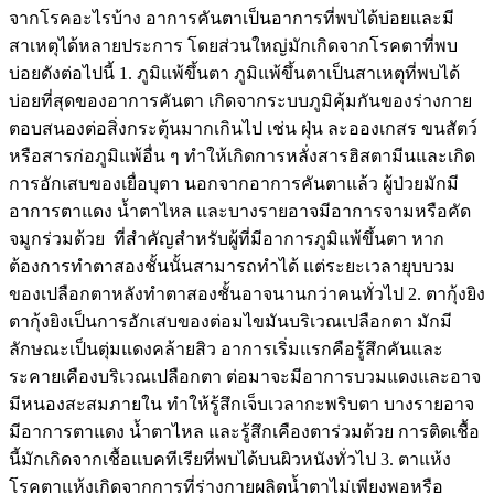
จากโรคอะไรบ้าง อาการคันตาเป็นอาการที่พบได้บ่อยและมี
สาเหตุได้หลายประการ โดยส่วนใหญ่มักเกิดจากโรคตาที่พบ
บ่อยดังต่อไปนี้ 1. ภูมิแพ้ขึ้นตา ภูมิแพ้ขึ้นตาเป็นสาเหตุที่พบได้
บ่อยที่สุดของอาการคันตา เกิดจากระบบภูมิคุ้มกันของร่างกาย
ตอบสนองต่อสิ่งกระตุ้นมากเกินไป เช่น ฝุ่น ละอองเกสร ขนสัตว์
หรือสารก่อภูมิแพ้อื่น ๆ ทำให้เกิดการหลั่งสารฮิสตามีนและเกิด
การอักเสบของเยื่อบุตา นอกจากอาการคันตาแล้ว ผู้ป่วยมักมี
อาการตาแดง น้ำตาไหล และบางรายอาจมีอาการจามหรือคัด
จมูกร่วมด้วย ที่สำคัญสำหรับผู้ที่มีอาการภูมิแพ้ขึ้นตา หาก
ต้องการทำตาสองชั้นนั้นสามารถทำได้ แต่ระยะเวลายุบบวม
ของเปลือกตาหลังทำตาสองชั้นอาจนานกว่าคนทั่วไป 2. ตากุ้งยิง
ตากุ้งยิงเป็นการอักเสบของต่อมไขมันบริเวณเปลือกตา มักมี
ลักษณะเป็นตุ่มแดงคล้ายสิว อาการเริ่มแรกคือรู้สึกคันและ
ระคายเคืองบริเวณเปลือกตา ต่อมาจะมีอาการบวมแดงและอาจ
มีหนองสะสมภายใน ทำให้รู้สึกเจ็บเวลากะพริบตา บางรายอาจ
มีอาการตาแดง น้ำตาไหล และรู้สึกเคืองตาร่วมด้วย การติดเชื้อ
นี้มักเกิดจากเชื้อแบคทีเรียที่พบได้บนผิวหนังทั่วไป 3. ตาแห้ง
โรคตาแห้งเกิดจากการที่ร่างกายผลิตน้ำตาไม่เพียงพอหรือ