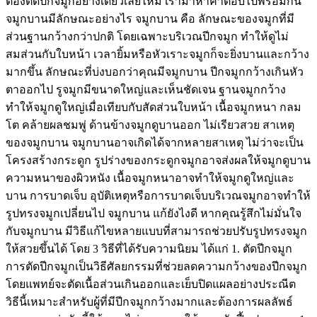
ต้องตัดปีกจมูกอย่างเดียวเลยไหม เรามาหาคำตอบไปพร้อมกัน
จมูกบานมีลักษณะอย่างไร จมูกบาน คือ ลักษณะของจมูกที่มี
ส่วนฐานกว้างกว่าปกติ โดยเฉพาะบริเวณปีกจมูก ทำให้ดูไม่
สมส่วนกับใบหน้า เวลายิ้มหรือหัวเราะจมูกก็จะยิ่งบานและกว้าง
มากขึ้น ลักษณะที่บ่งบอกว่าคุณมีจมูกบาน ปีกจมูกกว้างเกินหัว
ตาออกไป รูจมูกมีขนาดใหญ่และเห็นชัดเจน ฐานจมูกกว้าง
ทำให้จมูกดูใหญ่เมื่อเทียบกับสัดส่วนใบหน้า เนื้อจมูกหนา กลม
โต คล้ายผลชมพู่ ด้านข้างจมูกดูบานออก ไม่เรียวสวย สาเหตุ
ของจมูกบาน จมูกบานอาจเกิดได้จากหลายสาเหตุ ไม่ว่าจะเป็น
โครงสร้างกระดูก รูปร่างของกระดูกจมูกอาจส่งผลให้จมูกดูบาน
ความหนาของผิวหนัง เนื้อจมูกหนาอาจทำให้จมูกดูใหญ่และ
บาน การบาดเจ็บ อุบัติเหตุหรือการบาดเจ็บบริเวณจมูกอาจทำให้
รูปทรงจมูกเปลี่ยนไป จมูกบาน แก้ยังไงดี หากคุณรู้สึกไม่มั่นใจ
กับจมูกบาน มีวิธีแก้ไขหลายแบบที่สามารถช่วยปรับรูปทรงจมูก
ให้สวยขึ้นได้ โดย 3 วิธีที่ได้รับความนิยม ได้แก่ 1. ตัดปีกจมูก
การตัดปีกจมูกเป็นวิธีศัลยกรรมที่ช่วยลดความกว้างของปีกจมูก
โดยแพทย์จะตัดเนื้อส่วนเกินออกและเย็บปิดแผลอย่างประณีต
วิธีนี้เหมาะสำหรับผู้ที่มีปีกจมูกกว้างมากและต้องการผลลัพธ์