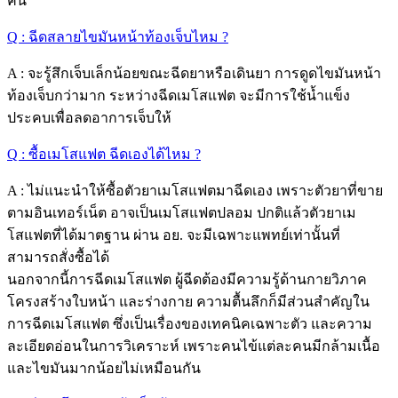
คน
Q : ฉีดสลายไขมันหน้าท้องเจ็บไหม ?
A : จะรู้สึกเจ็บเล็กน้อยขณะฉีดยาหรือเดินยา การดูดไขมันหน้า
ท้องเจ็บกว่ามาก ระหว่างฉีดเมโสแฟต จะมีการใช้น้ำแข็ง
ประคบเพื่อลดอาการเจ็บให้
Q : ซื้อเมโสแฟต ฉีดเองได้ไหม ?
A : ไม่แนะนำให้ซื้อตัวยาเมโสแฟตมาฉีดเอง เพราะตัวยาที่ขาย
ตามอินเทอร์เน็ต อาจเป็นเมโสแฟตปลอม ปกติแล้วตัวยาเม
โสแฟตที่ได้มาตฐาน ผ่าน อย. จะมีเฉพาะแพทย์เท่านั้นที่
สามารถสั่งซื้อได้
นอกจากนี้การฉีดเมโสแฟต ผู้ฉีดต้องมีความรู้ด้านกายวิภาค
โครงสร้างใบหน้า และร่างกาย ความตื้นลึกก็มีส่วนสำคัญใน
การฉีดเมโสแฟต ซึ่งเป็นเรื่องของเทคนิคเฉพาะตัว และความ
ละเอียดอ่อนในการวิเคราะห์ เพราะคนไข้แต่ละคนมีกล้ามเนื้อ
และไขมันมากน้อยไม่เหมือนกัน