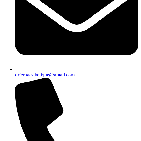
drfernaesthetique@gmail.com