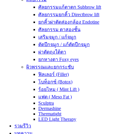
ศัลยกรรมแก้ตาตก Subbrow lift
ศัลยกรรมยกคิ้ว Directbrow lift
ยกคิ้วผ่าตัดส่องกล้อง Endotine
ศัลยกรรม ตาสองชั้น
เสริมจมูก / แก้จมูก
ตัดปีกจมูก / แก้ตัดปีกจมูก
ผ่าตัดถุงใต้ตา
ยกหางตา Foxy eyes
ผิวพรรณและยกกระชับ
ฟิลเลอร์ (Filler)
โบท็อกซ์ (Botox)
ร้อยไหม ( Mint Lift )
แฟต ( Meso Fat )
Sculptra
Dermashine
Thermatight
LED Light Therapy
รวมรีวิว
บทความ