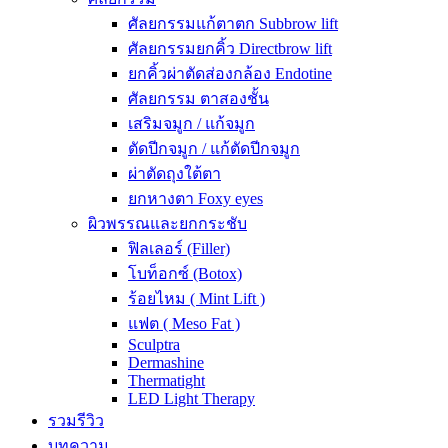
ศัลยกรรมแก้ตาตก Subbrow lift
ศัลยกรรมยกคิ้ว Directbrow lift
ยกคิ้วผ่าตัดส่องกล้อง Endotine
ศัลยกรรม ตาสองชั้น
เสริมจมูก / แก้จมูก
ตัดปีกจมูก / แก้ตัดปีกจมูก
ผ่าตัดถุงใต้ตา
ยกหางตา Foxy eyes
ผิวพรรณและยกกระชับ
ฟิลเลอร์ (Filler)
โบท็อกซ์ (Botox)
ร้อยไหม ( Mint Lift )
แฟต ( Meso Fat )
Sculptra
Dermashine
Thermatight
LED Light Therapy
รวมรีวิว
บทความ