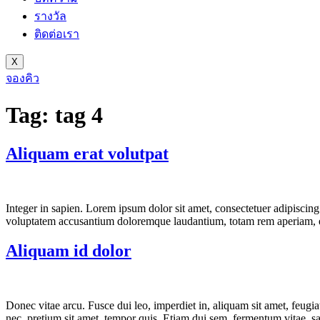
รางวัล
ติดต่อเรา
X
จองคิว
Tag:
tag 4
Aliquam erat volutpat
Integer in sapien. Lorem ipsum dolor sit amet, consectetuer adipiscing 
voluptatem accusantium doloremque laudantium, totam rem aperiam, eaque
Aliquam id dolor
Donec vitae arcu. Fusce dui leo, imperdiet in, aliquam sit amet, feugia
nec, pretium sit amet, tempor quis. Etiam dui sem, fermentum vitae, sag