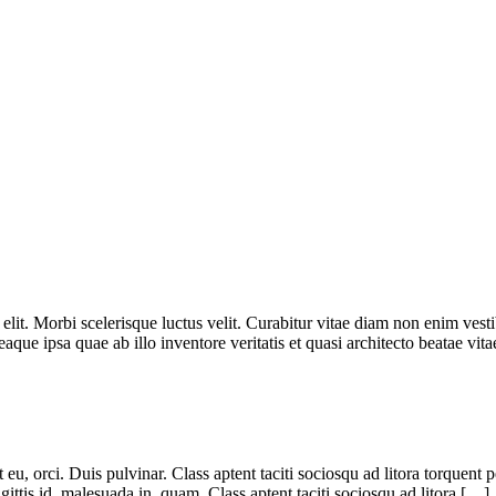
elit. Morbi scelerisque luctus velit. Curabitur vitae diam non enim vesti
 ipsa quae ab illo inventore veritatis et quasi architecto beatae vitae
t eu, orci. Duis pulvinar. Class aptent taciti sociosqu ad litora torquen
ittis id, malesuada in, quam. Class aptent taciti sociosqu ad litora […]