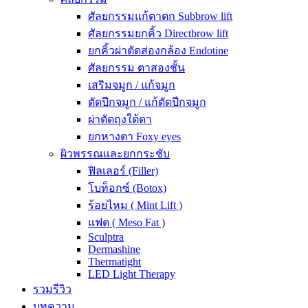
ศัลยกรรมแก้ตาตก Subbrow lift
ศัลยกรรมยกคิ้ว Directbrow lift
ยกคิ้วผ่าตัดส่องกล้อง Endotine
ศัลยกรรม ตาสองชั้น
เสริมจมูก / แก้จมูก
ตัดปีกจมูก / แก้ตัดปีกจมูก
ผ่าตัดถุงใต้ตา
ยกหางตา Foxy eyes
ผิวพรรณและยกกระชับ
ฟิลเลอร์ (Filler)
โบท็อกซ์ (Botox)
ร้อยไหม ( Mint Lift )
แฟต ( Meso Fat )
Sculptra
Dermashine
Thermatight
LED Light Therapy
รวมรีวิว
บทความ