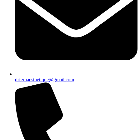
drfernaesthetique@gmail.com