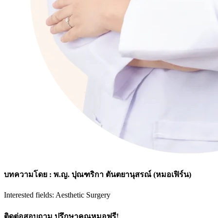
บทความโดย : พ.ญ. ปุณฑริกา ตันตยานุสรณ์ (หมอเฟิร์น)
Interested fields: Aesthetic Surgery
ติดต่อสอบถาม ปรึกษาคุณหมอฟรี!