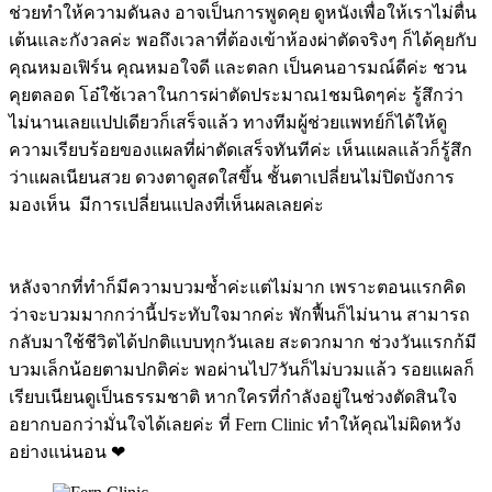
ช่วยทำให้ความดันลง อาจเป็นการพูดคุย ดูหนังเพื่อให้เราไม่ตื่น
เต้นและกังวลค่ะ พอถึงเวลาที่ต้องเข้าห้องผ่าตัดจริงๆ ก็ได้คุยกับ
คุณหมอเฟิร์น คุณหมอใจดี และตลก เป็นคนอารมณ์ดีค่ะ ชวน
คุยตลอด โอ๋ใช้เวลาในการผ่าตัดประมาณ1ชมนิดๆค่ะ รู้สึกว่า
ไม่นานเลยแปปเดียวก็เสร็จแล้ว ทางทีมผู้ช่วยแพทย์ก็ได้ให้ดู
ความเรียบร้อยของแผลที่ผ่าตัดเสร็จทันทีค่ะ เห็นแผลแล้วก็รู้สึก
ว่าแผลเนียนสวย ดวงตาดูสดใสขึ้น ชั้นตาเปลี่ยนไม่ปิดบังการ
มองเห็น มีการเปลี่ยนแปลงที่เห็นผลเลยค่ะ
หลังจากที่ทำก็มีความบวมซ้ำค่ะแต่ไม่มาก เพราะตอนแรกคิด
ว่าจะบวมมากกว่านี้ประทับใจมากค่ะ พักฟื้นก็ไม่นาน สามารถ
กลับมาใช้ชีวิตได้ปกติแบบทุกวันเลย สะดวกมาก ช่วงวันแรกก้มี
บวมเล็กน้อยตามปกติค่ะ พอผ่านไป7วันก็ไม่บวมแล้ว รอยแผลก็
เรียบเนียนดูเป็นธรรมชาติ หากใครที่กำลังอยู่ในช่วงตัดสินใจ
อยากบอกว่ามั่นใจได้เลยค่ะ ที่ Fern Clinic ทำให้คุณไม่ผิดหวัง
อย่างแน่นอน ❤