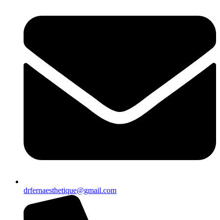
drfernaesthetique@gmail.com