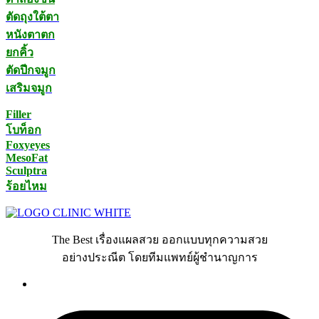
ตัดถุงใต้ตา
หนังตาตก
ยกคิ้ว
ตัดปีกจมูก
เสริมจมูก
Filler
โบท็อก
Foxyeyes
MesoFat
Sculptra
ร้อยไหม
The Best เรื่องแผลสวย ออกแบบทุกความสวย
อย่างประณีต โดยทีมแพทย์ผู้ชำนาญการ