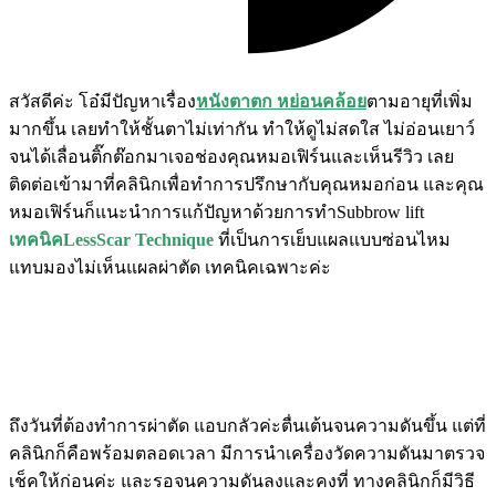
สวัสดีค่ะ โอ๋มีปัญหาเรื่อง
หนังตาตก หย่อนคล้อย
ตามอายุที่เพิ่ม
มากขึ้น เลยทำให้ชั้นตาไม่เท่ากัน ทำให้ดูไม่สดใส ไม่อ่อนเยาว์
จนได้เลื่อนติ๊กต๊อกมาเจอช่องคุณหมอเฟิร์นและเห็นรีวิว เลย
ติดต่อเข้ามาที่คลินิกเพื่อทำการปรึกษากับคุณหมอก่อน และคุณ
หมอเฟิร์นก็แนะนำการแก้ปัญหาด้วยการทำSubbrow lift
เทคนิคLessScar Technique
ที่เป็นการเย็บแผลแบบซ่อนไหม
แทบมองไม่เห็นแผลผ่าตัด เทคนิคเฉพาะค่ะ
ถึงวันที่ต้องทำการผ่าตัด แอบกลัวค่ะตื่นเต้นจนความดันขึ้น แต่ที่
คลินิกก็คือพร้อมตลอดเวลา มีการนำเครื่องวัดความดันมาตรวจ
เช็คให้ก่อนค่ะ และรอจนความดันลงและคงที่ ทางคลินิกก็มีวิธี