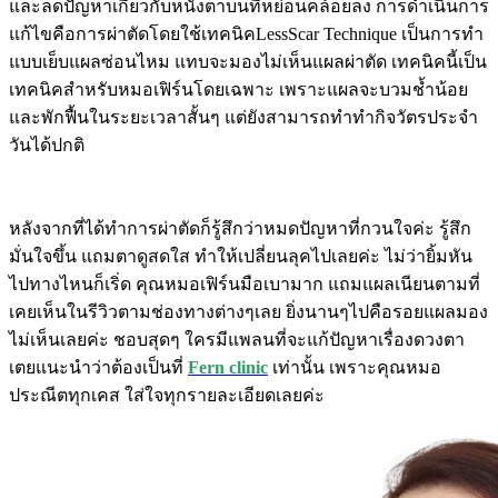
และลดปัญหาเกี่ยวกับหนังตาบนที่หย่อนคล้อยลง การดำเนินการ
แก้ไขคือการผ่าตัดโดยใช้เทคนิคLessScar Technique เป็นการทำ
แบบเย็บแผลซ่อนไหม แทบจะมองไม่เห็นแผลผ่าตัด เทคนิคนี้เป็น
เทคนิคสำหรับหมอเฟิร์นโดยเฉพาะ เพราะแผลจะบวมช้ำน้อย
และพักฟื้นในระยะเวลาสั้นๆ แต่ยังสามารถทำทำกิจวัตรประจำ
วันได้ปกติ
หลังจากที่ได้ทำการผ่าตัดก็รู้สึกว่าหมดปัญหาที่กวนใจค่ะ รู้สึก
มั่นใจขึ้น แถมตาดูสดใส ทำให้เปลี่ยนลุคไปเลยค่ะ ไม่ว่ายิ้มหัน
ไปทางไหนก็เริ่ด คุณหมอเฟิร์นมือเบามาก แถมแผลเนียนตามที่
เคยเห็นในรีวิวตามช่องทางต่างๆเลย ยิ่งนานๆไปคือรอยแผลมอง
ไม่เห็นเลยค่ะ ชอบสุดๆ ใครมีแพลนที่จะแก้ปัญหาเรื่องดวงตา
เตยแนะนำว่าต้องเป็นที่
Fern clinic
เท่านั้น เพราะคุณหมอ
ประณีตทุกเคส ใส่ใจทุกรายละเอียดเลยค่ะ