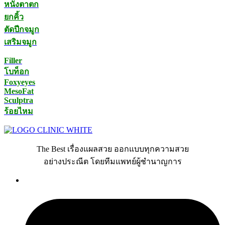
หนังตาตก
ยกคิ้ว
ตัดปีกจมูก
เสริมจมูก
Filler
โบท็อก
Foxyeyes
MesoFat
Sculptra
ร้อยไหม
The Best เรื่องแผลสวย ออกแบบทุกความสวย
อย่างประณีต โดยทีมแพทย์ผู้ชำนาญการ