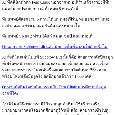
A: ที่คลินิกทำตา Fern Clinic นอกจากหมอเฟิร์นแล้ว เรายังมีทีม
แพทย์มากประสบการณ์ ทั้งหมด 8 ท่าน ดังนี้
ทีมแพทย์ศัลยกรรม 6 ท่าน ได้แก่ หมอเฟิร์น, หมออายตา, หมอ
ถิงถิง, หมอแพรดา, หมออันอัน และหมอเจได
ทีมแพทย์ SKIN 2 ท่าน ได้แก่ หมอแชมป์ และหมอเต้
Q: นอกจาก Subbrow Lift แล้ว มีอย่างอื่นที่น่าสนใจอีกหรือไม่
A: สิ่งที่โดดเด่นไม่แพ้ Subbrow Lift นั้นก็คือ ศัลยกรรมตัดปีกจมูก
ที่เฟิร์นคลินิกของเรา เย็บแผลละเอียด เรียบสวย หมดห่วงเรื่อง
รอยแผลเพราะเราโดดเด่นเรื่องแผลสวยสไตล์หมอเฟิร์น สวย
พร้อมโหงวเฮ้งมีอยู่จริง ตัดปีกมาแล้วกว่า 1,000 เคส
Q: หากตัดสินใจทำศัลยกรรมกับ Fern Clinic ควรศึกษาข้อมูล
จากที่ใด?
A: เฟิร์นคลินิกของเรามีรีวิวจากลูกค้าที่มาใช้บริการจริง
มากมาย หากสนใจอยากศึกษาดูรีวิวเพิ่มเติม สามารถเข้าไปดู