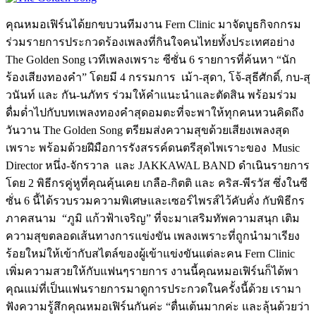
คุณหมอเฟิร์นได้ยกขบวนทีมงาน Fern Clinic มาจัดบูธกิจกกรม
ร่วมรายการประกวดร้องเพลงที่กินใจคนไทยทั้งประเทศอย่าง
The Golden Song เวทีเพลงเพราะ ซีซั่น 6 รายการที่ค้นหา “นัก
ร้องเสียงทองคำ” โดยมี 4 กรรมการ เม้า-สุดา, โจ้-สุธีศักดิ์, กบ-สุ
วนันท์ และ กัน-นภัทร ร่วมให้คำแนะนำและตัดสิน พร้อมร่วม
ดื่มด่ำไปกับบทเพลงทองคำสุดอมตะที่จะพาให้ทุกคนหวนคิดถึง
วันวาน The Golden Song ตรียมส่งความสุขด้วยเสียงเพลงสุด
เพราะ พร้อมด้วยฝีมือการรังสรรค์ดนตรีสุดไพเราะของ Music
Director หนึ่ง-จักรวาล และ JAKKAWAL BAND ดำเนินรายการ
โดย 2 พิธีกรคู่หูที่คุณคุ้นเคย เกลือ-กิตติ และ คริส-พีรวัส ซึ่งในซี
ซั่น 6 นี้ได้รวบรวมความพิเศษและเซอร์ไพรส์ไว้คับคั่ง กับพิธีกร
ภาคสนาม “ภูมิ แก้วฟ้าเจริญ” ที่จะมาเสริมทัพความสนุก เติม
ความสุขตลอดเส้นทางการแข่งขัน เพลงเพราะที่ถูกนำมาเรียง
ร้อยใหม่ให้เข้ากับสไตล์ของผู้เข้าแข่งขันแต่ละคน Fern Clinic
เพิ่มความสวยให้กับแฟนๆรายการ งานนี้คุณหมอเฟิร์นก็ได้พา
คุณแม่ที่เป็นแฟนรายการมาดูการประกวดในครั้งนี้ด้วย เรามา
ฟังความรู้สึกคุณหมอเฟิร์นกันค่ะ “ตื่นเต้นมากค่ะ และลุ้นด้วยว่า