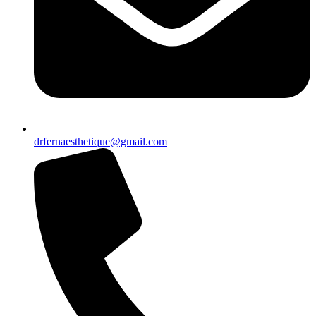
drfernaesthetique@gmail.com