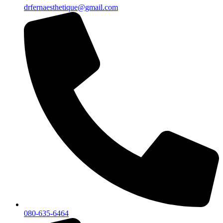
drfernaesthetique@gmail.com
080-635-6464